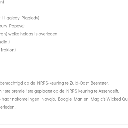
on)
f Higgledy Piggledy)
sbury Popeye)
ron) welke helaas is overleden
udini)
 Irakion)
 bemachtigd op de NRPS-keuring te Zuid-Oost Beemster.
1ste premie 1ste geplaatst op de NRPS keuring te Assendelft.
 op haar nakomelingen Navajo, Boogie Man en Magic's Wicked Qu
verleden.