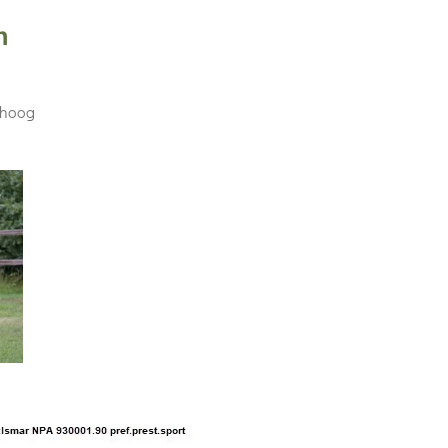
n
 hoog