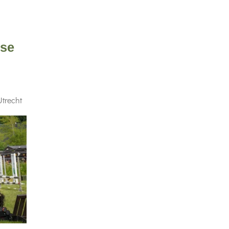
ose
Utrecht