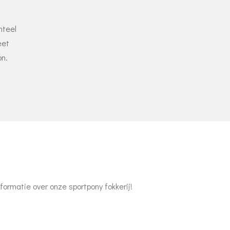
nteel
eet
on.
ormatie over onze sportpony fokkerij!