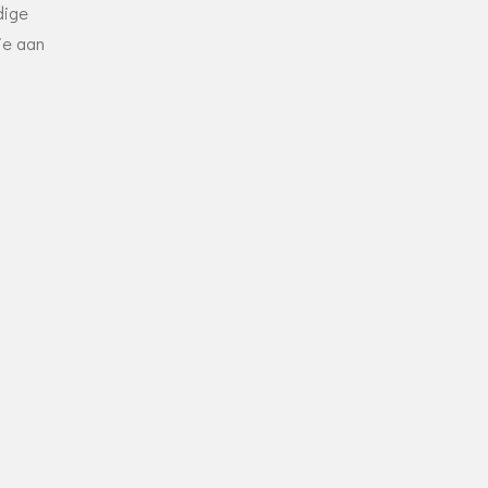
dige
ie aan